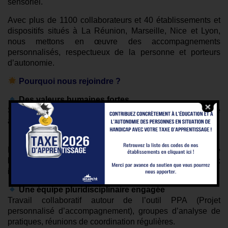
sensoriel.
Avec plus de 1100 collaborateurs et 40 établissements et
dispositifs situés à La Réunion, Marseille, Nice et Lyon,
nous mettons en œuvre des accompagnements
personnalisés, respectueux de la personne et porteurs
d’autonomie.
Pourquoi nous rejoindre ?
Des valeurs humaines fortes
Solidarité, respect, équité et autonomie guident notre
action quotidienne.
Un projet associatif mobilisateur
Notre projet stratégique CAP ASSO 2023-2029 mobilise
l’ensemble de nos équipes autour d’objectifs communs :
innovation, inclusion, engagement.
Une équipe pluridisciplinaire engagée
Travail collaboratif autour de l’outil PPA (Projet
personnalisé d’accompagnement), groupes d’analyse de
pratiques, réunions de coordination régulières.