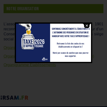
NOTRE ORGANISATION
L’association IRSAM est une association loi 1901
reconnue d’utilité publique. Elle est organisée autour d’un
Conseil d’Administration, de son Président, et d’un siège
social à Marseille.
Organigramme Conseil d’Administration
Organigramme IRSAM 3 S (Services Supports Siège)
Organigramme Etablissements