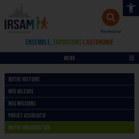
Ouvrir la 
Rechercher
ENSEMBLE,
FAVORISONS
L'AUTONOMIE
MENU
NOTRE HISTOIRE
NOS VALEURS
NOS MISSIONS
PROJET ASSOCIATIF
NOTRE ORGANISATION