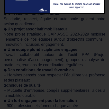
Pourquoi nous rejoindre ?
◆ Des valeurs humaines fortes
Solidarité, respect, équité et autonomie guident notre
action quotidienne.
◆ Un projet associatif mobilisateur
Notre projet stratégique CAP ASSO 2023-2029 mobilise
l’ensemble de nos équipes autour d’objectifs communs :
innovation, inclusion, engagement.
◆
Une équipe pluridisciplinaire engagée
Travail collaboratif autour de l’outil PPA (Projet
personnalisé d’accompagnement), groupes d’analyse de
pratiques, réunions de coordination régulières.
◆ Des conditions de travail favorables
– Horaires pensés pour respecter l’équilibre vie pro/perso
et des plateaux
techniques de qualité.
– Mutuelle d’entreprise, congés supplémentaires, aides à
la mobilité durable
◆
Un fort engagement pour la formation
– 900 professionnels formés chaque année