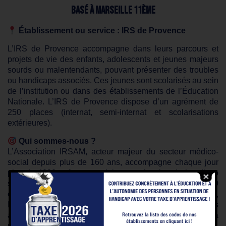
Basé à MARSEILLE 11ème
Établissement ou service : IRS de Provence
L’IRS de Provence accompagne dans leurs parcours et
projets de vie des enfants, adolescents et jeunes majeurs
sourds ou malentendants, pouvant présenter des troubles
ou handicaps associés. Ces jeunes sont scolarisés au sein
de l’institution ou dans des établissements de l’Éducation
Nationale. L’IRS de Provence dispose d’un agrément de
250 places (internat, semi-internat et scolarisations
extérieures).
Qui sommes-nous ?
L’Association IRSAM, acteur majeur du secteur médico-
social depuis plus de 160 ans, accompagne chaque jour
plus de 4000 enfants et adultes en situation de handicap
sensoriel. Avec plus de 1100 collaborateurs et 40
établissements et dispositifs situés à La Réunion,
Marseille, Nice et Lyon, nous mettons en œuvre des
accompagnements personnalisés, respectueux de la
personne et porteurs d’autonomie.