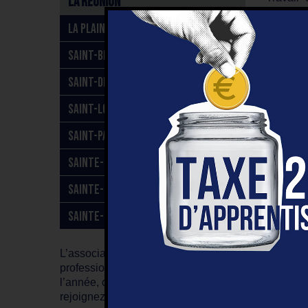
La Réunion
réunions
Des c
LA PLAINE-DES-PALMISTES
– Horair
SAINT-BENOÎT
– Mutuel
Un fo
SAINT-DENIS
– 900 p
– 4,5 % 
SAINT-LOUIS
Des p
Avec des
SAINT-PAUL
l’enrich
SAINTE-CLOTILDE
Missi
L’agent 
SAINTE-MARIE
administ
contribue
SAINTE-SUZANNE
Activité
En lien é
L’association IRSAM recrute des
professionnels tout au long de
• Gérer 
l’année, consultez nos offres et
• Suivi 
rejoignez-nous !
• Gérer 