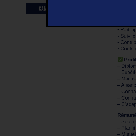
• Élabor
CANDIDATURE SPONTANÉE
• Assure
• Rensei
• Gestio
• Partic
• Suivi 
• Contri
• Contri
Profi
– Diplôm
– Expéri
– Maitri
– Aisanc
– Connaît
– Connaît
– S’adap
Rémuné
– Selon
– Planni
– Mutuel