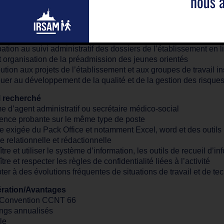
er, mettre en forme, rédiger, diffuser et envoyer des courriers,
r l’accueil téléphonique du service / de l’établissement
gner les différents professionnels internes et externes
n administrative et suivi des Dossiers Informatisés des Usagers
ipation au suivi administratif des dossiers de l’établissement en 
et organisation de la préadmission des jeunes orientés
bution aux projets de l’établissement et aux groupes de travail in
buer au développement de la qualité et de la gestion des risque
l recherché
e d’agent administratif ou secrétaire médico-social
ence probante sur le même type de poste
se exigée du Pack Office et notamment Excel, word et des outil
e relationnelle et rédactionnelle
re et utiliser le système d’information, les outils de recueil d’i
re et respecter les règles de confidentialité liées à l’activité
ter à des évolutions fréquentes de situations de travail et de te
ration/Avantages
 Convention CCNT 66
ngs annualisés
le