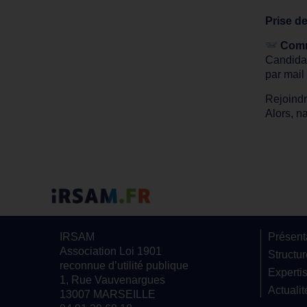
Prise d
Comm
Candidat
par mail
Rejoindr
Alors, 
IRSAM
Présent
Association Loi 1901
Structu
reconnue d’utilité publique
Experti
1, Rue Vauvenargues
Actualit
13007 MARSEILLE