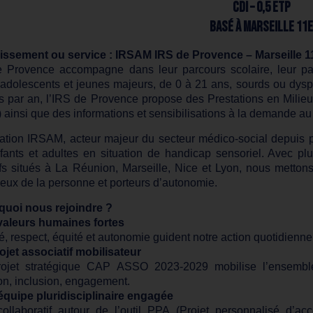
CDI – 0,5 ETP
Basé à Marseille 11e
issement ou service : IRSAM IRS de Provence – Marseille 1
e Provence accompagne dans leur parcours scolaire, leur par
 adolescents et jeunes majeurs, de 0 à 21 ans, sourds ou dy
s par an, l’IRS de Provence propose des Prestations en Milieu 
t) ainsi que des informations et sensibilisations à la demande au 
iation IRSAM, acteur majeur du secteur médico-social depuis
ants et adultes en situation de handicap sensoriel. Avec pl
tifs situés à La Réunion, Marseille, Nice et Lyon, nous met
eux de la personne et porteurs d’autonomie.
uoi nous rejoindre ?
aleurs humaines fortes
té, respect, équité et autonomie guident notre action quotidienne
ojet associatif mobilisateur
rojet stratégique CAP ASSO 2023-2029 mobilise l’ensembl
on, inclusion, engagement.
équipe pluridisciplinaire engagée
 collaboratif autour de l’outil PPA (Projet personnalisé d’