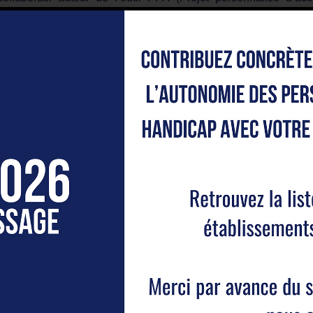
 de coordination régulières.
onditions de travail favorables
es pensés pour respecter l’équilibre vie pro/perso et des platea
le d’entreprise, congés supplémentaires, aides à la mobilité dur
rt engagement pour la formation
rofessionnels formés chaque année
de la masse salariale dédiée à la montée en compétences
arcours professionnels évolutifs
 implantations sur plusieurs territoires et une diversité de 
issement des expériences.
ons principales :
administratif, en lien étroit avec le chef de service, organise
ratif. Il est en lien avec les familles, les partenaires et les p
 à la gestion du Dossier Informatisé et structure l’activité du ser
s principales
troit avec le chef de service et la direction de l’établissement. Il
les dossiers des jeunes (création, suivi, classement et archivag
et gestion administrative des Projets Personnalisés d’Accompa
les rendez-vous et les appels téléphoniques, notamment avec le