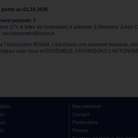
e poste au 01.10.2026
ent postuler ?
ure (CV & lettre de motivation) à adresser à Monsieur Julien 
 : recrutementirs@irsam.fr
e l’Association IRSAM, c’est choisir une aventure humaine, soli
naviguez avec nous et ENSEMBLE, FAVORISONS L’AUTONOMI
ation
Recrutement
res
Contact
ses
Partenaires
és
Presse