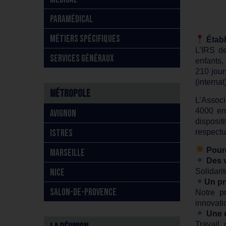
PARAMÉDICAL
MÉTIERS SPÉCIFIQUES
Établ
L’IRS d
SERVICES GÉNÉRAUX
enfants,
210 jour
(interna
Métropole
L’Assoc
4000 enf
AVIGNON
disposi
ISTRES
respectu
Pourq
MARSEILLE
Des v
NICE
Solidari
Un pr
SALON-DE-PROVENCE
Notre p
innovati
Une 
Travail