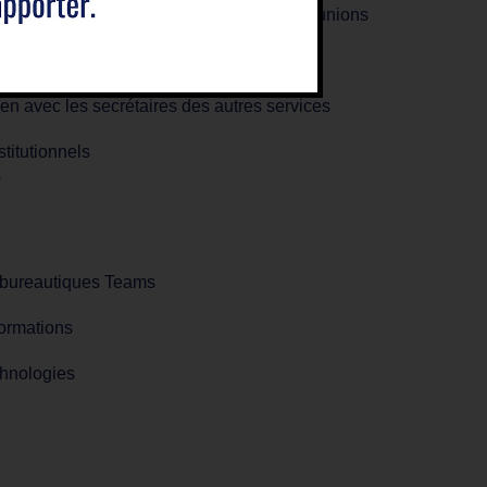
 des documents et des comptes-rendus de réunions
lien avec les secrétaires des autres services
stitutionnels
s
s bureautiques Teams
nformations
chnologies