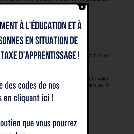
ux techniques de qualité
able,
publics, nous favorisons les mobilités internes et
 le fonctionnement quotidien du service sur le volet
rofessionnels dans le cadre du projet de service. Il
vice sur le plan administratif.
/elle assure les activités suivantes :
e…)
gnement
s familles