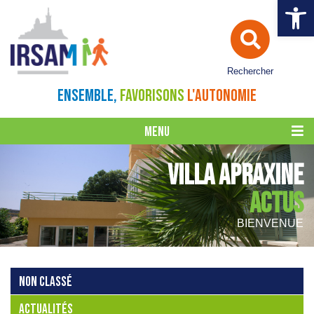
Ouvrir la 
Rechercher
ENSEMBLE,
FAVORISONS
L'AUTONOMIE
MENU
VILLA APRAXINE
ACTUS
BIENVENUE
NON CLASSÉ
ACTUALITÉS