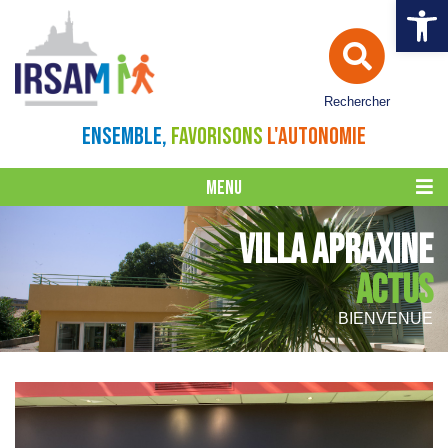
Ouvrir la 
Rechercher
ENSEMBLE,
FAVORISONS
L'AUTONOMIE
MENU
VILLA APRAXINE
ACTUS
BIENVENUE