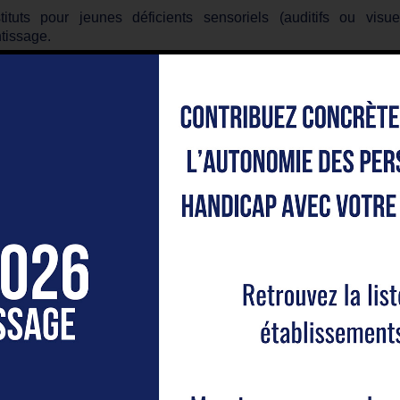
tituts pour jeunes déficients sensoriels (auditifs ou vis
tissage.
z-nous votre versement avant le
31 mai 2022
, par virement o
s ferons parvenir un reçu.
rs le bordereau IRSAM unique de versement de la Tax
issage-IRSAM.pdf (2289 téléchargements )
es codes UAI :
 Ressource (Institut pour Déficients sensoriels) : 9740450W (
s Primevères (Institut pour Déficients Visuels) : 0692659R (Ly
S de Provence (Institut pour Déficients Auditifs) : 0131688P 
c-en-Ciel (Institut pour Déficients Visuels) : 0131443Y ( Marsei