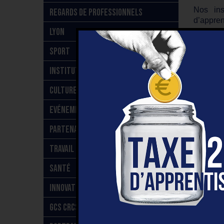
Nos ins
REGARDS DE PROFESSIONNELS
d’appren
LYON
Adresse
nous vou
SPORT
Lien ve
INSTITUTIONNEL
Apprent
CULTURE
Liste d
IRSAM La
EVÉNEMENT
IRSAM Le
IRSAM IR
PARTENARIAT
IRSAM Ar
TRAVAIL & HANDICAP
SANTÉ
INNOVATION
GCS CRCSI