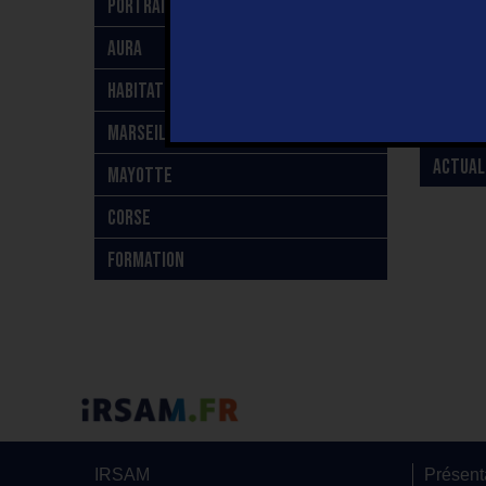
PORTRAIT
AURA
HABITAT INCLUSIF
MARSEILLE
ACTUAL
MAYOTTE
CORSE
FORMATION
IRSAM
Présent