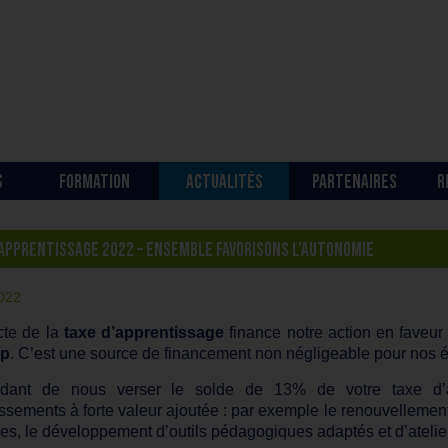
S
FORMATION
ACTUALITÉS
PARTENAIRES
R
’APPRENTISSAGE 2022 – ENSEMBLE FAVORISONS L’AUTONOMIE
2022
cte de la
taxe d’apprentissage
finance notre action en faveur 
ap
. C’est une source de financement non négligeable pour nos 
dant de nous verser le solde de 13% de votre taxe d’app
issements à forte valeur ajoutée : par exemple le renouvellement 
es, le développement d’outils pédagogiques adaptés et d’atelie