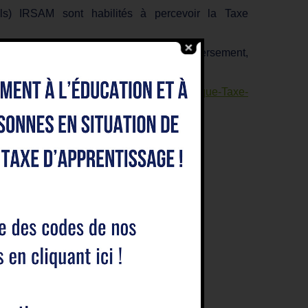
uels) IRSAM sont habilités à percevoir la Taxe
u par chèque et dès réception de votre versement,
e d’apprentissage 2022
FormulaireUnique-Taxe-
La Réunion)
on)
ou 0131429H (Marseille)
lle)