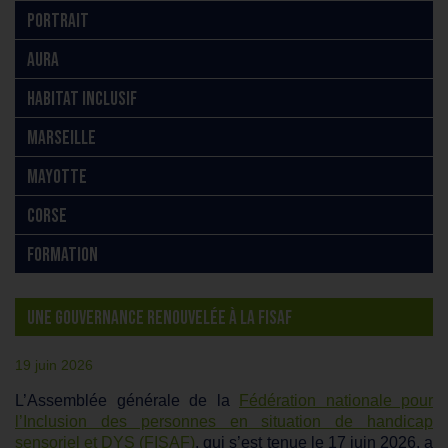
PORTRAIT
AURA
HABITAT INCLUSIF
MARSEILLE
MAYOTTE
CORSE
FORMATION
UNE GOUVERNANCE RENOUVELÉE À LA FISAF
19 juin 2026
L’Assemblée générale de la
Fédération nationale pour
l’Inclusion des personnes en situation de handicap
sensoriel et DYS (FISAF)
, qui s’est tenue le 17 juin 2026, a