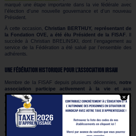
marqué une étape importante dans la vie fédérale avec
l’élection d’une nouvelle gouvernance et d’un nouveau
Président.
À cette occasion,
Christian BERTHUY, représentant de
la Fondation OVE, a été élu Président de la FISAF
. Il
succède à Christian BRELINSKI, dont l’engagement au
service de la Fédération a été salué par l’ensemble des
adhérents.
Une fédération historique pour l’Association IRSAM
Membre de la FISAF depuis plusieurs décennies,
notre
association participe activement à la vie et aux
orientations de cette fédération qui rassemble les
acteurs engagés dans l’accompagnement des
personnes en situation de handicap sensoriel, de
troubles du langage et des apprentissages
.
Cette implication se traduit notamment par une présence
continue au sein des instances dirigeantes. Aujourd’hui