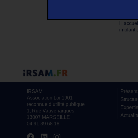
Le CRCSI
une susp
Il accue
implant 
IRSAM
Présent
Association Loi 1901
Structu
reconnue d’utilité publique
Experti
1, Rue Vauvenargues
Actualit
13007 MARSEILLE
04 91 39 68 18