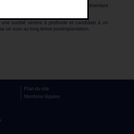
ité, des enfants, quel que soit leur âge, présentant
t une surdité sévère à profonde et candidats à un
se un suivi au long terme postimplantation.
Plan du site
Mentions légales
s