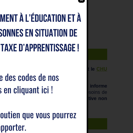
aire (GCS) de moyens liant l’IRSAM et le
CHU
n Surdité Infantile (CRCSI).
 d’établir un diagnostic de surdité.
Il
informe
épartement en fonction de l’âge et des besoins de
es, bénéficiant d’une réhabilitation auditive non