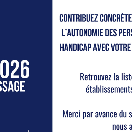
TATION
itution, depuis 2011, d’un
Groupement de Coopération Sanit
uyon
a permis la naissance du Centre Régional de Compétence e
SI propose des
évaluations audiophonologiques, permettant
 les parents sur les modalités de suivi
disponibles sur le d
. Il assure également
le suivi des patients, enfants et adult
ionnelle, notamment par implant cochléaire.
ACCUEILLI