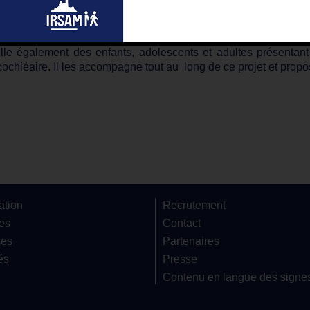
 accueille, dans le cadre de son activité de diagnostic de surd
icion de trouble auditif.
ille également des enfants, adolescents et adultes présentan
cochléaire. Il les accompagne tout au long de ce projet et propo
ation
Recrutement
res
Contact
ses
Partenaires
és
Presse
Contenu en langue des signe