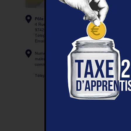
Pôle Santé Carambole
4 Rue Simon Pernic
97420 Le Port
Téléphone : 02 62 21 33 40
Email : crcsi.admin@irsam.fr
PRÉSEN
Numéro pour l'envoi de SMS pour les
malentendants et sourds ne
communiquant pas au téléphone :
La const
Félix G
Téléphone : 06 92 83 38 78
Le CRC
ensuite
l’enfant
convent
PUBLIC 