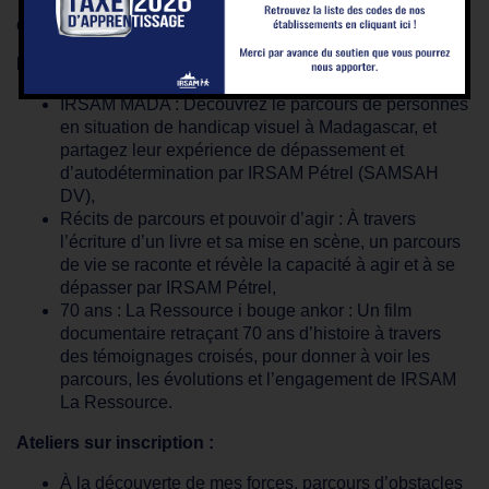
de 14h45 à 16h30 : Ateliers participatifs
Projections et échanges en salle de conférence :
IRSAM MADA : Découvrez le parcours de personnes
en situation de handicap visuel à Madagascar, et
partagez leur expérience de dépassement et
d’autodétermination par IRSAM Pétrel (SAMSAH
DV),
Récits de parcours et pouvoir d’agir : À travers
l’écriture d’un livre et sa mise en scène, un parcours
de vie se raconte et révèle la capacité à agir et à se
dépasser par IRSAM Pétrel,
70 ans : La Ressource i bouge ankor : Un film
documentaire retraçant 70 ans d’histoire à travers
des témoignages croisés, pour donner à voir les
parcours, les évolutions et l’engagement de IRSAM
La Ressource.
Ateliers sur inscription :
À la découverte de mes forces, parcours d’obstacles