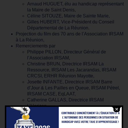
Arnaud HUGUET, élu au handicap représentant
la Maire de Saint Denis,
Céline SITOUZE, Maire de Sainte Marie,
Gilles HUBERT, Vice-Président du Conseil
Départemental de La Réunion.
Projection du film des 70 ans de l’Association IRSAM
à La Réunion,
Remerciements par
Philippe PILLON, Directeur Général de
l’Association IRSAM,
Christine BRUN, Directrice IRSAM La
Ressource, IRSAM Les Jacarandas, IRSAM
CRCSI, ERHR Réunion Mayotte,
Josette INFANTE, Directrice IRSAM Barre
d’Jour & Les Pailles en Queue, IRSAM Pétrel,
IRSAM CASE, EqLAAT,
Catherine GALLAS, Directrice IRSAM
L’Horizon,
Bruno DRONEAU, Directeur IRSAM Les
Cascavelles, IRSAM IREF Formation.
Restitution de l’atelier “Boug avec nout Ressource”