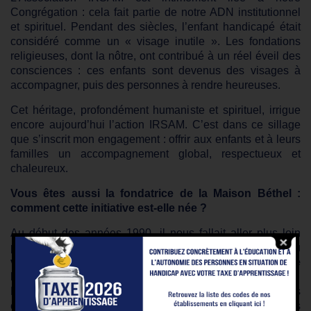
Congrégation : cela fait partie de notre ADN institutionnel
et spirituel. Pendant des siècles, l’enfant handicapé était
considéré comme un « visage inutile ». Les fondations
religieuses, dont la nôtre, ont contribué à un réel éveil des
consciences : ces enfants sont devenus des visages à
accompagner, puis des personnes à rendre heureuses.
Cet héritage, profondément humaniste et spirituel, irrigue
encore aujourd’hui l’action IRSAM. C’est dans ce sillage
que s’inscrit mon engagement : offrir aux enfants et à leurs
familles un accompagnement global, respectueux et
chaleureux.
Vous êtes aussi la fondatrice de la Maison Béthel :
comment cette initiative est-elle née ?
Au début des années 1990, il nous fallait aller plus loin
pour répondre aux besoins que nous percevions : celui du
vivre ensemble
et celui de
l’accompagnement global de
l’enfant et de sa famille
.
La Maison Béthel a été créée pour mêler enfants
entendants et enfants déficients auditifs dans des séjours