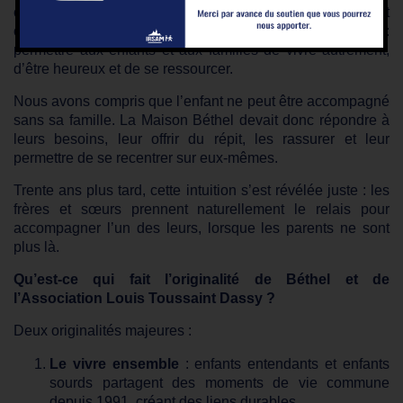
communs, proposer un cadre bienveillant et familial, et
offrir aux familles un répit bien mérité. L’objectif était clair :
permettre aux enfants et aux familles de vivre autrement,
d’être heureux et de se ressourcer.
Nous avons compris que l’enfant ne peut être accompagné
sans sa famille. La Maison Béthel devait donc répondre à
leurs besoins, leur offrir du répit, les rassurer et leur
permettre de se recentrer sur eux-mêmes.
Trente ans plus tard, cette intuition s’est révélée juste : les
frères et sœurs prennent naturellement le relais pour
accompagner l’un des leurs, lorsque les parents ne sont
plus là.
Qu’est-ce qui fait l’originalité de Béthel et de
l’Association Louis Toussaint Dassy ?
Deux originalités majeures :
Le vivre ensemble
: enfants entendants et enfants
sourds partagent des moments de vie commune
depuis 1991, créant des liens durables.