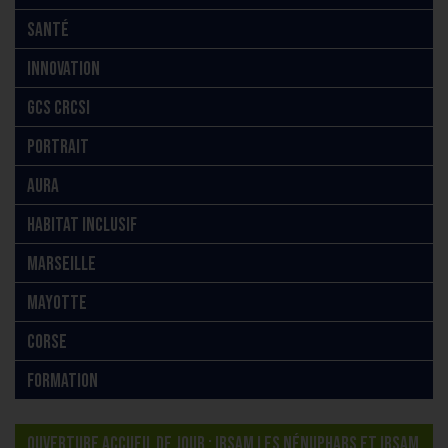
SANTÉ
INNOVATION
GCS CRCSI
PORTRAIT
AURA
HABITAT INCLUSIF
MARSEILLE
MAYOTTE
CORSE
FORMATION
OUVERTURE ACCUEIL DE JOUR : IRSAM LES NÉNUPHARS ET IRSAM