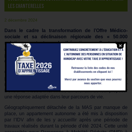
LES CHANTERELLES
2 décembre 2024
Dans le cadre la transformation de l’Offre Médico-
sociale et sa déclinaison régionale des « 50.000
solutions portant sur la thématique – Soutenir les
aidants, développer le répit », le projet d’extension de 3
places de jour d’accueil à la MAS IRSAM Les
Chanterelles a été retenu.
Ces places ont été installées dès le 3 octobre 2024 et ont
permis d’accueillir des publics âgés de 20 à 23 ans
maintenus en Amendement CRETON à l’institut pour
Déficients Visuels IRSAM Arc-en-Ciel afin de leur proposer
une réponse adaptée dans leur parcours de vie.
Géographiquement détachée de la MAS par manque de
place, un appartement autonome a été mis à disposition
par l’IDV afin de les y accueillir après une période de
travaux réalisés durant la période d’été 2024. Cette unité