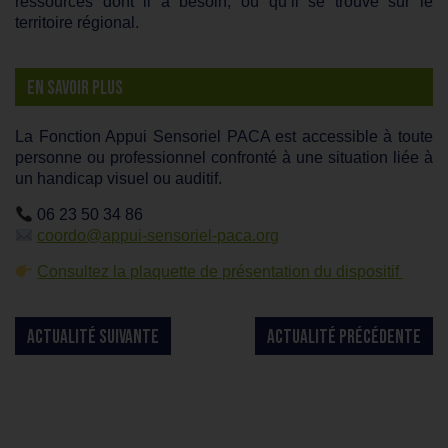
ressources dont il a besoin, où qu’il se trouve sur le
territoire régional.
EN SAVOIR PLUS
La Fonction Appui Sensoriel PACA est accessible à toute
personne ou professionnel confronté à une situation liée à
un handicap visuel ou auditif.
06 23 50 34 86
coordo@appui-sensoriel-paca.org
Consultez la plaquette de présentation du dispositif
ACTUALITÉ SUIVANTE
ACTUALITÉ PRÉCÉDENTE