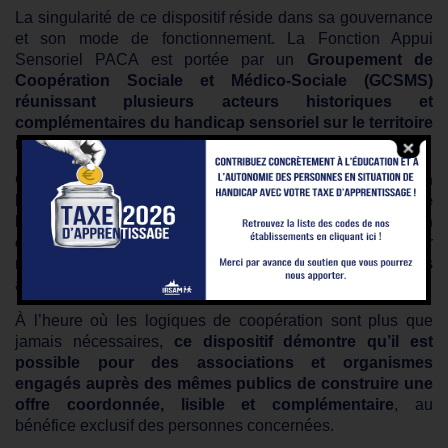
La singularité de ce dispositif réside dans sa gouvernance
et son mode de fonctionnement. La Fonction Appui
Sensoriel PACA est portée par un
Groupement de
Coopération Sociale et Médico-Sociale (GCSMS)
réunissant plusieurs acteurs historiques et
complémentaires du handicap sensoriel sur le territoire
régiona
l.
Cette dynamique collective associe notre
Association
IRSAM, l’ARPEP PACA, l’URAPEDA Sud et la Mutualité
Française PACA SSAM
autour d’
une ambition
commune : mettre en réseau leurs expertises
pour
mieux répondre aux besoins des personnes
accompagnées.
À l’heure où les logiques de coopération sont plus que
jamais nécessaires,
ce dispositif démontre qu’il est
possible pour des associations et organismes
engagés auprès des mêmes publics de construire une
offre coordonnée, lisible et complémentaire
, au
bénéfice exclusif des personnes concernées.