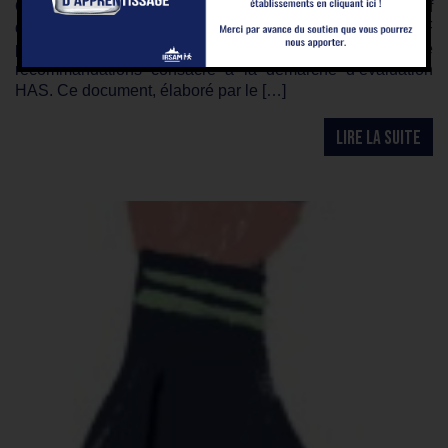
Quatre ans après la mise en œuvre du dispositif
d’évaluation de la Haute Autorité de Santé (HAS), la FISAF
publie une nouvelle édition 2026 de son Livret de
recommandations consacré à la démarche d’évaluation
HAS. Ce document, élaboré par le […]
LIRE LA SUITE