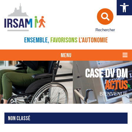
Ouvrir la 
Rechercher
ENSEMBLE,
FAVORISONS
L'AUTONOMIE
MENU
CASE DV DM
ACTUS
BIENVENUE
NON CLASSÉ