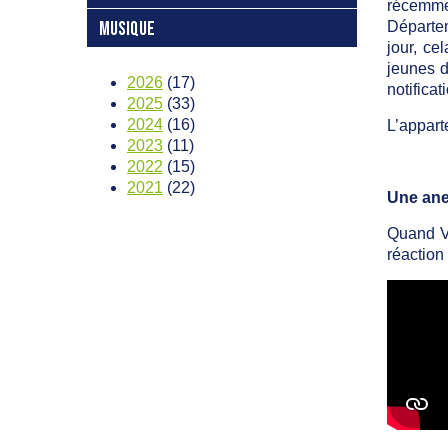
récemmen
Départem
MUSIQUE
jour, ce
jeunes d
2026
(17)
notifica
2025
(33)
2024
(16)
L’appart
2023
(11)
2022
(15)
2021
(22)
Une an
Quand Va
réaction