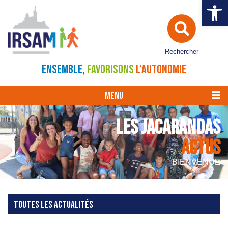
Ouvrir la 
Rechercher
ENSEMBLE,
FAVORISONS
L'AUTONOMIE
MENU
LES JACARANDAS
ACTUS
BIENVENUE
TOUTES LES ACTUALITÉS