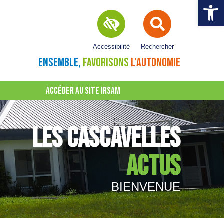
Ouvrir la 
Accessibilité
Rechercher
ENSEMBLE,
FAVORISONS
L'AUTONOMIE
ACCÉDER AU SITE IRSAM
LES CASCAVELLES
ACTUS
BIENVENUE