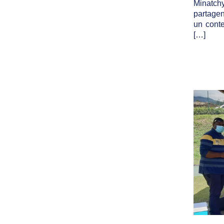
Minatchy
partagen
un cont
[…]