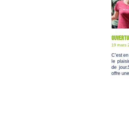
Ouvertur
19 mars 
C’est e
le plais
de jour.
offre un