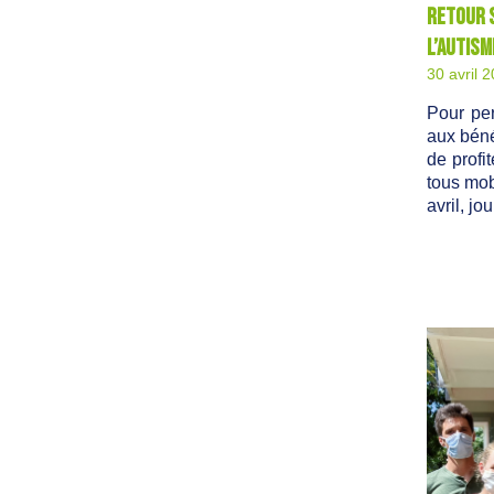
Retour s
l’Autism
30 avril 
Pour pe
aux béné
de profi
tous mob
avril, j