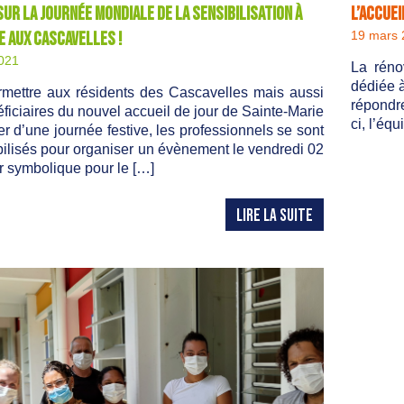
ur la journée mondiale de la sensibilisation à
L’accue
e aux Cascavelles !
19 mars 
2021
La réno
dédiée à
rmettre aux résidents des Cascavelles mais aussi
répondr
ficiaires du nouvel accueil de jour de Sainte-Marie
ci, l’éq
ter d’une journée festive, les professionnels se sont
ilisés pour organiser un évènement le vendredi 02
our symbolique pour le […]
LIRE LA SUITE