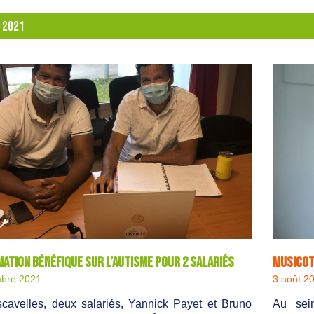
:
2021
ation bénéfique sur l’autisme pour 2 salariés
Musicoth
bre 2021
3 août 2
cavelles, deux salariés, Yannick Payet et Bruno
Au sei