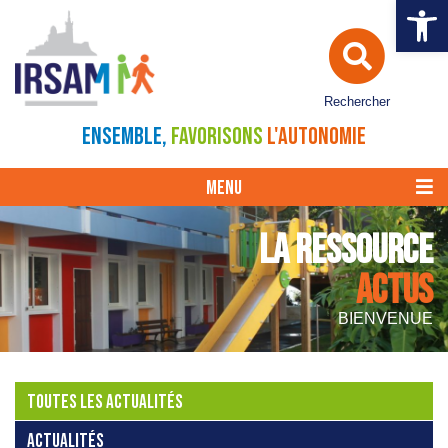
Ouvrir la 
Rechercher
ENSEMBLE,
FAVORISONS
L'AUTONOMIE
MENU
LA RESSOURCE
ACTUS
BIENVENUE
TOUTES LES ACTUALITÉS
ACTUALITÉS