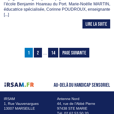
l’école Benjamin Hoareau du Port. Marie-Noëlle MARTIN,
éducatrice spécialisée, Corinne POUDROUX, enseignante
[...]
LIRE LA SUITE
1
2
14
PAGE SUIVANTE
…
AU-DELÀ DU HANDICAP SENSORIEL
IRSAM
Antenne Nord
1, Rue Vauvenargues
44, rue de l’Abbé Pierre
13007 MARSEILLE
97438 STE MARIE
Tél. 02 62 53 50 20