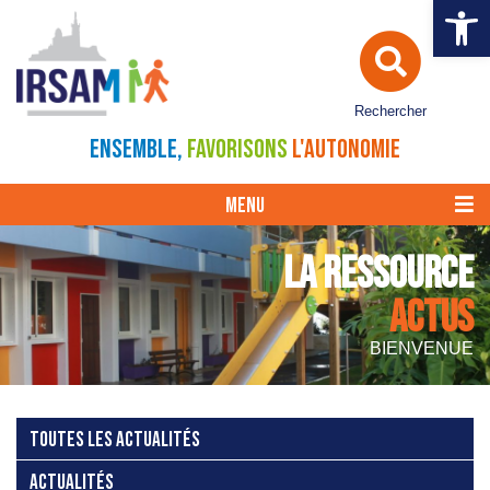
Ouvrir la 
Rechercher
ENSEMBLE,
FAVORISONS
L'AUTONOMIE
MENU
LA RESSOURCE
ACTUS
BIENVENUE
TOUTES LES ACTUALITÉS
ACTUALITÉS