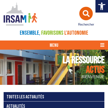
Ouvrir la 
Rechercher
ENSEMBLE,
FAVORISONS
L'AUTONOMIE
MENU
LA RESSOURCE
ACTUS
BIENVENUE
TOUTES LES ACTUALITÉS
ACTUALITÉS