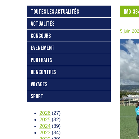
TOUTES LES ACTUALITÉS
IMG_38
ACTUALITÉS
5 juin 20
CONCOURS
EVÈNEMENT
PORTRAITS
RENCONTRES
VOYAGES
SPORT
2026
(27)
2025
(32)
2024
(39)
2023
(34)