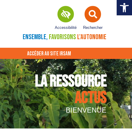
Ouvrir la 
Accessibilité
Rechercher
ENSEMBLE,
FAVORISONS
L'AUTONOMIE
ACCÉDER AU SITE IRSAM
LA RESSOURCE
ACTUS
BIENVENUE