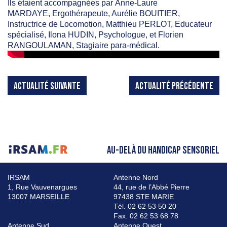
Ils étaient accompagnées par Anne-Laure
MARDAYE, Ergothérapeute, Aurélie BOUITIER,
Instructrice de Locomotion, Matthieu PERLOT, Educateur
spécialisé, Ilona HUDIN, Psychologue, et Florien
RANGOULAMAN, Stagiaire para-médical.
ACTUALITÉ SUIVANTE
ACTUALITÉ PRÉCÉDENTE
AU-DELÀ DU HANDICAP SENSORIEL
IRSAM
Antenne Nord
1, Rue Vauvenargues
44, rue de l’Abbé Pierre
13007 MARSEILLE
97438 STE MARIE
Tél. 02 62 53 50 20
Fax. 02 62 53 68 78
Antenne Sud
Antenne Ouest