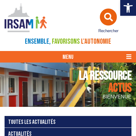
Ouvrir la 
Rechercher
ENSEMBLE,
FAVORISONS
L'AUTONOMIE
MENU
LA RESSOURCE
ACTUS
BIENVENUE
TOUTES LES ACTUALITÉS
ACTUALITÉS