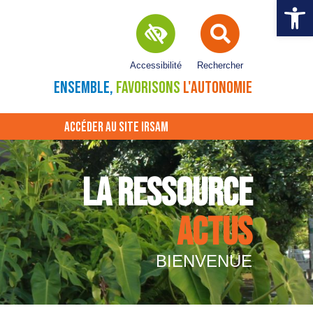
Ouvrir la 
Accessibilité
Rechercher
ENSEMBLE,
FAVORISONS
L'AUTONOMIE
ACCÉDER AU SITE IRSAM
LA RESSOURCE
ACTUS
BIENVENUE