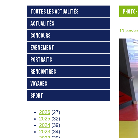
TOUTES LES ACTUALITÉS
PHOTO-
ACTUALITÉS
10 janvie
CONCOURS
EVÈNEMENT
PORTRAITS
RENCONTRES
VOYAGES
SPORT
2026
(27)
2025
(32)
2024
(39)
2023
(34)