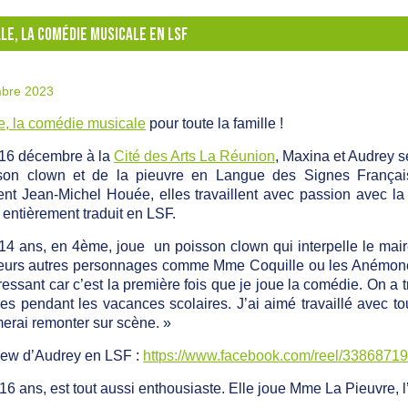
LE, LA COMÉDIE MUSICALE EN LSF
bre 2023
e, la comédie musicale
pour toute la famille !
16 décembre à la
Cité des Arts La Réunion
, Maxina et Audrey se
son clown et de la pieuvre en Langue des Signes Franç
t Jean-Michel Houée, elles travaillent avec passion avec la 
é entièrement traduit en LSF.
14 ans, en 4ème, joue un poisson clown qui interpelle le maire
eurs autres personnages comme Mme Coquille ou les Anémones Sis
stressant car c’est la première fois que je joue la comédie. On a
es pendant les vacances scolaires. J’ai aimé travaillé avec to
merai remonter sur scène. »
view d’Audrey en LSF :
https://www.facebook.com/reel/3386871
16 ans, est tout aussi enthousiaste. Elle joue Mme La Pieuvre, l