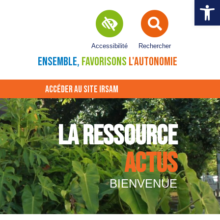
Ouvrir la 
Accessibilité
Rechercher
ENSEMBLE,
FAVORISONS
L'AUTONOMIE
ACCÉDER AU SITE IRSAM
LA RESSOURCE
ACTUS
BIENVENUE