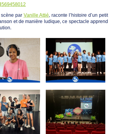
54569458012
 scène par
Vanille Attié
, raconte l’histoire d’un petit
anson et de manière ludique, ce spectacle apprend
ution.