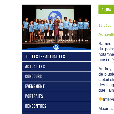
AQUAVIL
18 décem
Aquavill
Samedi 
du pois
notammen
TOUTES LES ACTUALITÉS
ainsi ét
ACTUALITÉS
Audrey, 
de plusi
CONCOURS
c’était 
des stag
EVÈNEMENT
que j’ai
PORTRAITS
Inter
RENCONTRES
Maxina, 