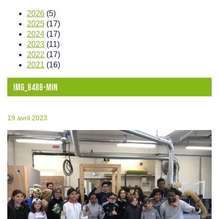
2026
(5)
2025
(17)
2024
(17)
2023
(11)
2022
(17)
2021
(16)
IMG_8488-MIN
19 avril 2023