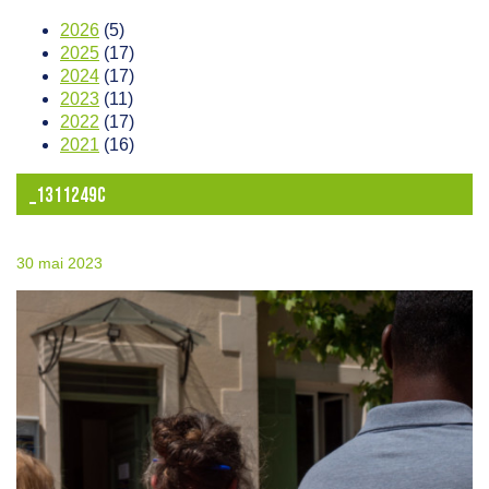
2026
(5)
2025
(17)
2024
(17)
2023
(11)
2022
(17)
2021
(16)
_1311249C
30 mai 2023