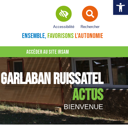
Ouvrir la 
Accessibilité
Rechercher
ENSEMBLE,
FAVORISONS
L'AUTONOMIE
ACCÉDER AU SITE IRSAM
GARLABAN RUISSATEL
ACTUS
BIENVENUE