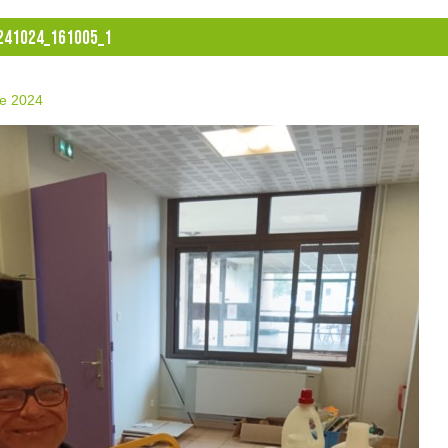
241024_161005_1
re 2024