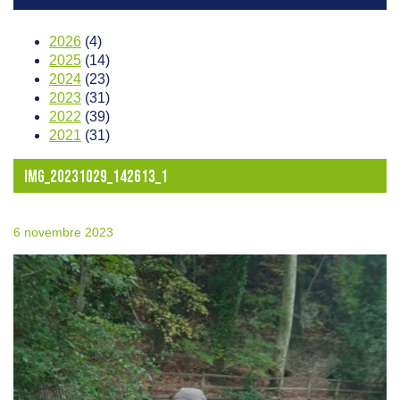
2026
(4)
2025
(14)
2024
(23)
2023
(31)
2022
(39)
2021
(31)
IMG_20231029_142613_1
6 novembre 2023