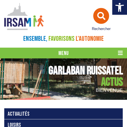
Ouvrir la 
Rechercher
ENSEMBLE,
FAVORISONS
L'AUTONOMIE
MENU
GARLABAN RUISSATEL
ACTUS
BIENVENUE
ACTUALITÉS
LOISIRS