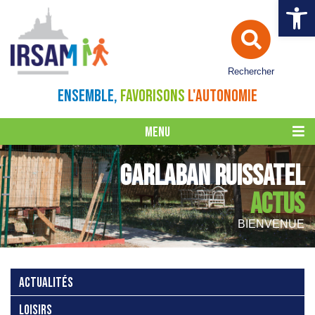
Ouvrir la 
Rechercher
ENSEMBLE,
FAVORISONS
L'AUTONOMIE
MENU
GARLABAN RUISSATEL
ACTUS
BIENVENUE
ACTUALITÉS
LOISIRS