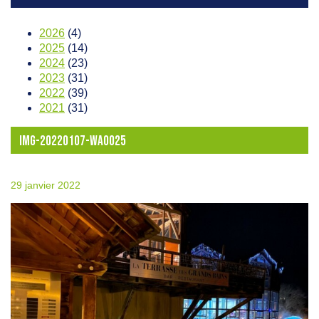
2026
(4)
2025
(14)
2024
(23)
2023
(31)
2022
(39)
2021
(31)
IMG-20220107-WA0025
29 janvier 2022