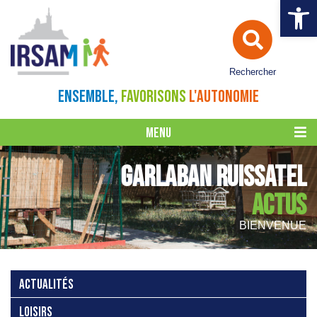
Ouvrir la 
Rechercher
ENSEMBLE,
FAVORISONS
L'AUTONOMIE
MENU
GARLABAN RUISSATEL
ACTUS
BIENVENUE
ACTUALITÉS
LOISIRS