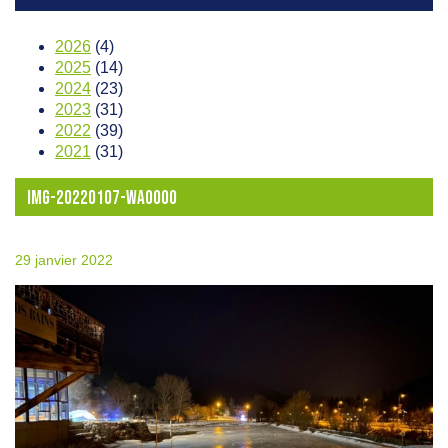
2026
(4)
2025
(14)
2024
(23)
2023
(31)
2022
(39)
2021
(31)
IMG-20220107-WA0000
29 janvier 2022