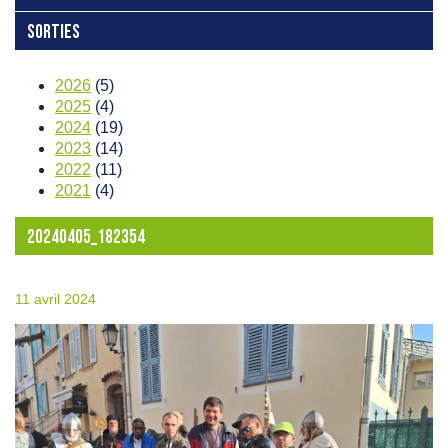
SORTIES
2026
(5)
2025
(4)
2024
(19)
2023
(14)
2022
(11)
2021
(4)
20240405_182354
11 avril 2024