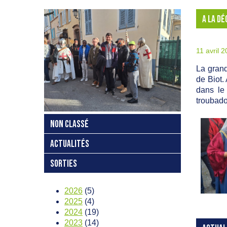
A LA D
11 avril 
La grand
de Biot.
dans le
troubado
NON CLASSÉ
ACTUALITÉS
SORTIES
2026
(5)
2025
(4)
2024
(19)
2023
(14)