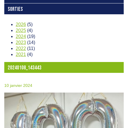
SORTIES
2026
(5)
2025
(4)
2024
(19)
2023
(14)
2022
(11)
2021
(4)
20240108_143443
10 janvier 2024