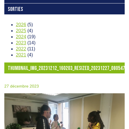
SORTIES
2026
(5)
2025
(4)
2024
(19)
2023
(14)
2022
(11)
2021
(4)
THUMBNAIL_IMG_20231212_160203_RESIZED_20231227_0805471
27 décembre 2023