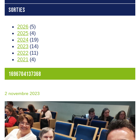
SORTIES
2026
(5)
2025
(4)
2024
(19)
2023
(14)
2022
(11)
2021
(4)
1696704137368
2 novembre 2023