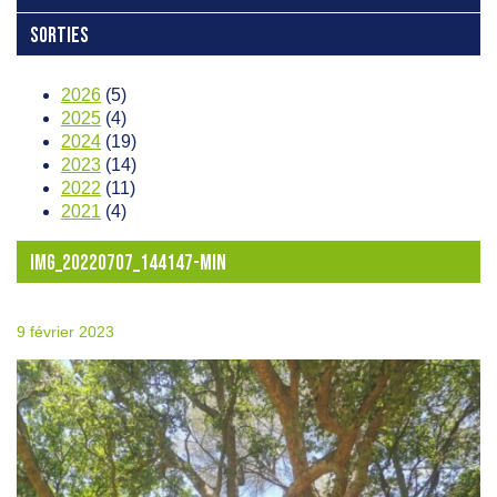
SORTIES
2026
(5)
2025
(4)
2024
(19)
2023
(14)
2022
(11)
2021
(4)
IMG_20220707_144147-MIN
9 février 2023