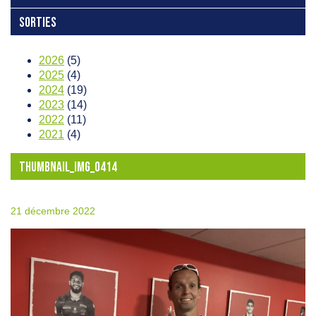
SORTIES
2026
(5)
2025
(4)
2024
(19)
2023
(14)
2022
(11)
2021
(4)
THUMBNAIL_IMG_0414
21 décembre 2022