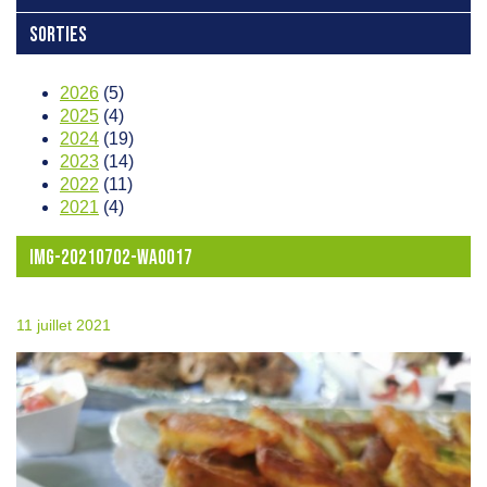
SORTIES
2026
(5)
2025
(4)
2024
(19)
2023
(14)
2022
(11)
2021
(4)
IMG-20210702-WA0017
11 juillet 2021