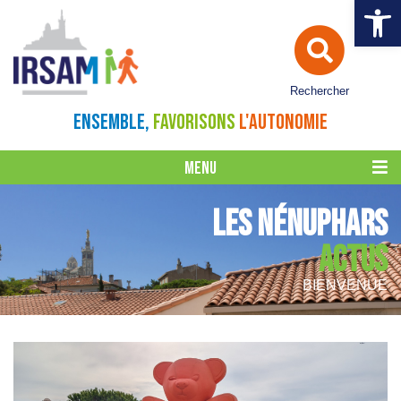
Ouvrir la 
Rechercher
ENSEMBLE,
FAVORISONS
L'AUTONOMIE
MENU
LES NÉNUPHARS
ACTUS
BIENVENUE