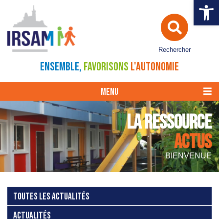
Ouvrir la 
Rechercher
ENSEMBLE,
FAVORISONS
L'AUTONOMIE
MENU
LA RESSOURCE
ACTUS
BIENVENUE
TOUTES LES ACTUALITÉS
ACTUALITÉS