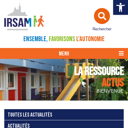
Ouvrir la 
Rechercher
ENSEMBLE,
FAVORISONS
L'AUTONOMIE
MENU
LA RESSOURCE
ACTUS
BIENVENUE
TOUTES LES ACTUALITÉS
ACTUALITÉS