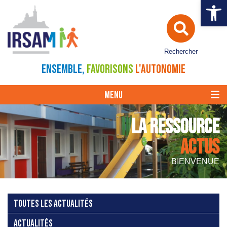
Ouvrir la 
Rechercher
ENSEMBLE,
FAVORISONS
L'AUTONOMIE
MENU
LA RESSOURCE
ACTUS
BIENVENUE
TOUTES LES ACTUALITÉS
ACTUALITÉS