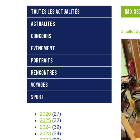
TOUTES LES ACTUALITÉS
IMG_33
ACTUALITÉS
1 juillet 
CONCOURS
EVÈNEMENT
PORTRAITS
RENCONTRES
VOYAGES
SPORT
2026
(27)
2025
(32)
2024
(39)
2023
(34)