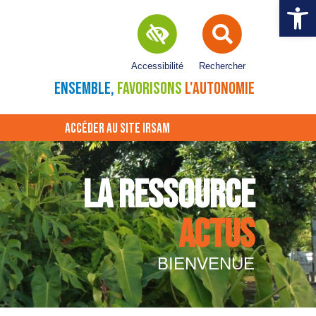
Ouvrir la 
Accessibilité
Rechercher
ENSEMBLE,
FAVORISONS
L'AUTONOMIE
ACCÉDER AU SITE IRSAM
LA RESSOURCE
ACTUS
BIENVENUE