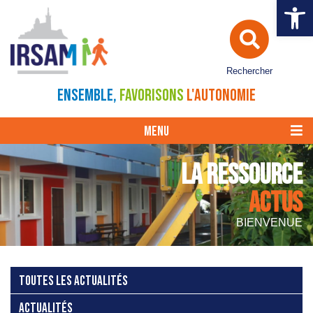
Ouvrir la 
Rechercher
ENSEMBLE,
FAVORISONS
L'AUTONOMIE
MENU
LA RESSOURCE
ACTUS
BIENVENUE
TOUTES LES ACTUALITÉS
ACTUALITÉS