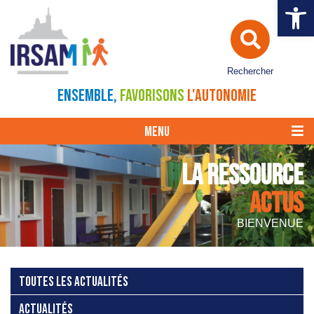
Ouvrir la 
Rechercher
ENSEMBLE,
FAVORISONS
L'AUTONOMIE
MENU
LA RESSOURCE
ACTUS
BIENVENUE
TOUTES LES ACTUALITÉS
ACTUALITÉS