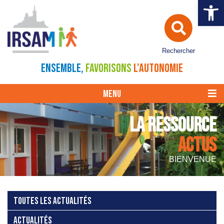
Ouvrir la 
Rechercher
ENSEMBLE,
FAVORISONS
L'AUTONOMIE
MENU
LA RESSOURCE
ACTUS
BIENVENUE
TOUTES LES ACTUALITÉS
ACTUALITÉS