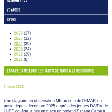
RENCONTRES
VOYAGES
SPORT
2026
(27)
2025
(32)
2024
(39)
2023
(34)
2022
(29)
2021
(6)
ESCAPE GAME LORS DES JAHTS DE MARS À LA RESSOURCE
7 mars 2026
Une stagiaire en observation ME au sein de l’EMAP, en
poste depuis décembre 2025 auprès des jeunes DA/DV de
l’UEE collège, a mis en place un projet d’Escape Game à