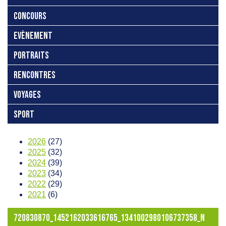
CONCOURS
EVÈNEMENT
PORTRAITS
RENCONTRES
VOYAGES
SPORT
2026
(27)
2025
(32)
2024
(39)
2023
(34)
2022
(29)
2021
(6)
720830870_1452162033616765_1341002980106737358_N