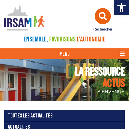
Ouvrir la 
Rechercher
ENSEMBLE,
FAVORISONS
L'AUTONOMIE
MENU
LA RESSOURCE
ACTUS
BIENVENUE
TOUTES LES ACTUALITÉS
ACTUALITÉS